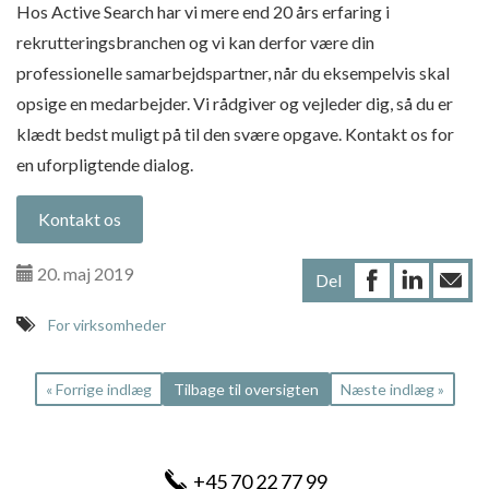
Hos Active Search har vi mere end 20 års erfaring i
rekrutteringsbranchen og vi kan derfor være din
professionelle samarbejdspartner, når du eksempelvis skal
opsige en medarbejder. Vi rådgiver og vejleder dig, så du er
klædt bedst muligt på til den svære opgave. Kontakt os for
en uforpligtende dialog.
Kontakt os
20. maj 2019
Del
For virksomheder
«
Forrige indlæg
Tilbage til oversigten
Næste indlæg
»
+45 70 22 77 99