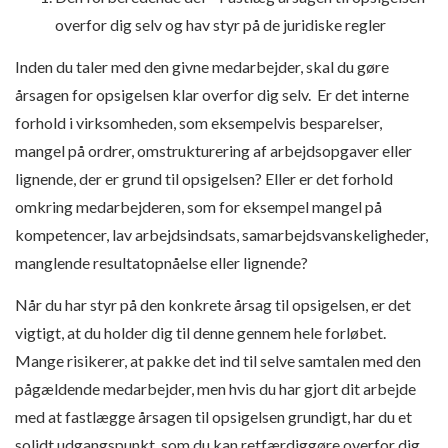
overfor dig selv og hav styr på de juridiske regler
Inden du taler med den givne medarbejder, skal du gøre
årsagen for opsigelsen klar overfor dig selv. Er det interne
forhold i virksomheden, som eksempelvis besparelser,
mangel på ordrer, omstrukturering af arbejdsopgaver eller
lignende, der er grund til opsigelsen? Eller er det forhold
omkring medarbejderen, som for eksempel mangel på
kompetencer, lav arbejdsindsats, samarbejdsvanskeligheder,
manglende resultatopnåelse eller lignende?
Når du har styr på den konkrete årsag til opsigelsen, er det
vigtigt, at du holder dig til denne gennem hele forløbet.
Mange risikerer, at pakke det ind til selve samtalen med den
pågældende medarbejder, men hvis du har gjort dit arbejde
med at fastlægge årsagen til opsigelsen grundigt, har du et
solidt udgangspunkt, som du kan retfærdiggøre overfor dig