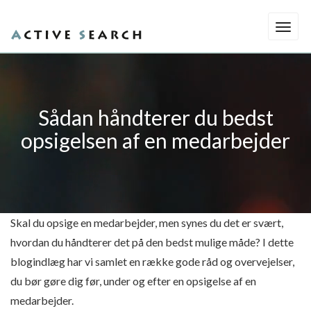
Gå
Toggl
til
navig
forside
Sådan håndterer du bedst
opsigelsen af en medarbejder
Skal du opsige en medarbejder, men synes du det er svært,
hvordan du håndterer det på den bedst mulige måde? I dette
blogindlæg har vi samlet en række gode råd og overvejelser,
du bør gøre dig før, under og efter en opsigelse af en
medarbejder.